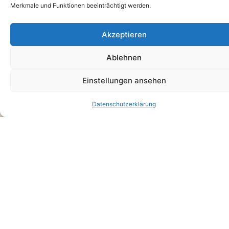
Merkmale und Funktionen beeinträchtigt werden.
Akzeptieren
Ablehnen
Einstellungen ansehen
INVESTITION
übersicht
Datenschutzerklärung
Outfit-Guide inkl. Workbook zur Vorbereitung
2 Sets deiner Wahl (Dusche & Badewanne
ausgeschlossen)
Ein Outfitwechsel
30 Minuten Boudoir Shooting
Posing- & Mimik-Anleitung